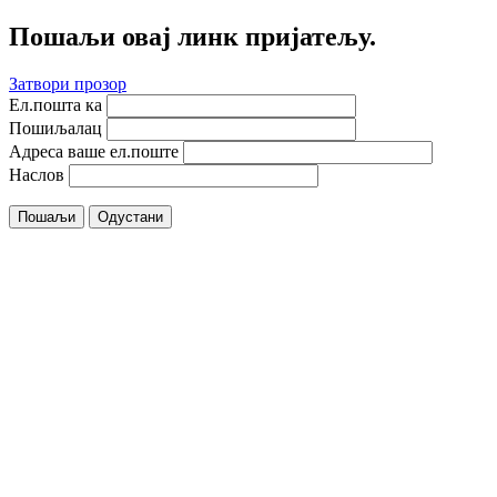
Пошаљи овај линк пријатељу.
Затвори прозор
Ел.пошта ка
Пошиљалац
Адреса ваше ел.поште
Наслов
Пошаљи
Одустани