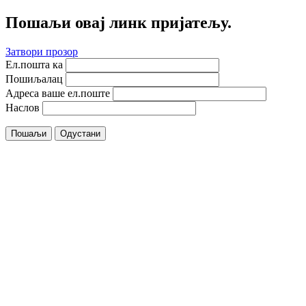
Пошаљи овај линк пријатељу.
Затвори прозор
Ел.пошта ка
Пошиљалац
Адреса ваше ел.поште
Наслов
Пошаљи
Одустани