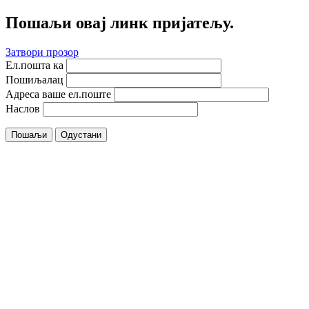
Пошаљи овај линк пријатељу.
Затвори прозор
Ел.пошта ка
Пошиљалац
Адреса ваше ел.поште
Наслов
Пошаљи
Одустани