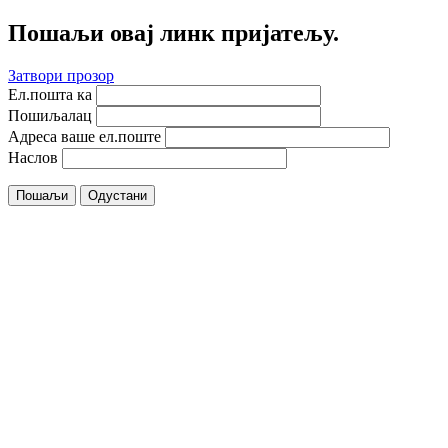
Пошаљи овај линк пријатељу.
Затвори прозор
Ел.пошта ка
Пошиљалац
Адреса ваше ел.поште
Наслов
Пошаљи
Одустани