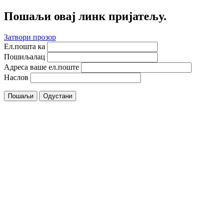
Пошаљи овај линк пријатељу.
Затвори прозор
Ел.пошта ка
Пошиљалац
Адреса ваше ел.поште
Наслов
Пошаљи
Одустани