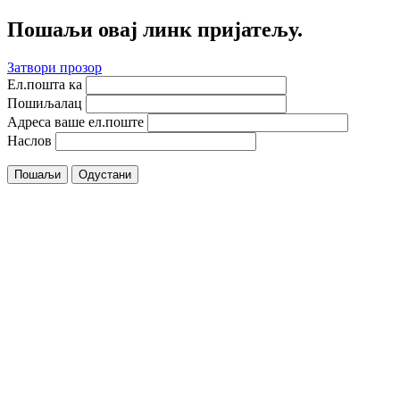
Пошаљи овај линк пријатељу.
Затвори прозор
Ел.пошта ка
Пошиљалац
Адреса ваше ел.поште
Наслов
Пошаљи
Одустани