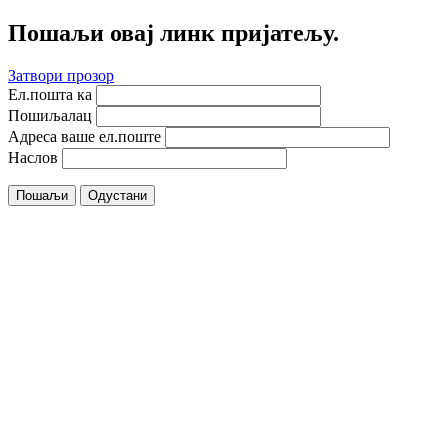
Пошаљи овај линк пријатељу.
Затвори прозор
Ел.пошта ка
Пошиљалац
Адреса ваше ел.поште
Наслов
Пошаљи
Одустани