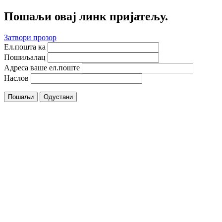
Пошаљи овај линк пријатељу.
Затвори прозор
Ел.пошта ка
Пошиљалац
Адреса ваше ел.поште
Наслов
Пошаљи
Одустани