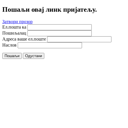
Пошаљи овај линк пријатељу.
Затвори прозор
Ел.пошта ка
Пошиљалац
Адреса ваше ел.поште
Наслов
Пошаљи
Одустани