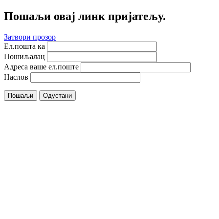
Пошаљи овај линк пријатељу.
Затвори прозор
Ел.пошта ка
Пошиљалац
Адреса ваше ел.поште
Наслов
Пошаљи
Одустани