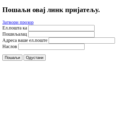
Пошаљи овај линк пријатељу.
Затвори прозор
Ел.пошта ка
Пошиљалац
Адреса ваше ел.поште
Наслов
Пошаљи
Одустани