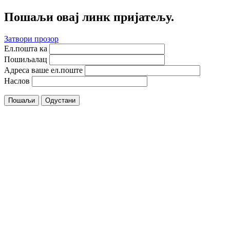
Пошаљи овај линк пријатељу.
Затвори прозор
Ел.пошта ка
Пошиљалац
Адреса ваше ел.поште
Наслов
Пошаљи
Одустани