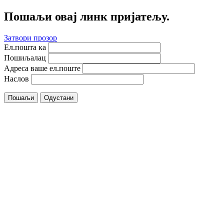
Пошаљи овај линк пријатељу.
Затвори прозор
Ел.пошта ка
Пошиљалац
Адреса ваше ел.поште
Наслов
Пошаљи
Одустани