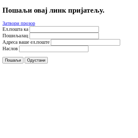
Пошаљи овај линк пријатељу.
Затвори прозор
Ел.пошта ка
Пошиљалац
Адреса ваше ел.поште
Наслов
Пошаљи
Одустани